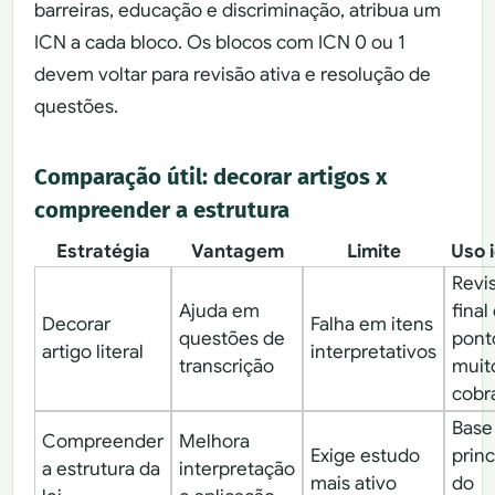
barreiras, educação e discriminação, atribua um
ICN a cada bloco. Os blocos com ICN 0 ou 1
devem voltar para revisão ativa e resolução de
questões.
Comparação útil: decorar artigos x
compreender a estrutura
Estratégia
Vantagem
Limite
Uso 
Revi
Ajuda em
final
Decorar
Falha em itens
questões de
pont
artigo literal
interpretativos
transcrição
muit
cobr
Base
Compreender
Melhora
Exige estudo
princ
a estrutura da
interpretação
mais ativo
do