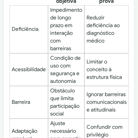
objetiva
prova
Impedimento
de longo
Reduzir
prazo em
deficiência ao
Deficiência
interação
diagnóstico
com
médico
barreiras
Condição de
Limitar o
uso com
Acessibilidade
conceito à
segurança e
estrutura física
autonomia
Obstáculo
Ignorar barreiras
que limita
Barreira
comunicacionais
participação
e atitudinais
social
Ajuste
Confundir com
Adaptação
necessário
privilégio