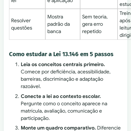
lei
e aplicação
estu
Trei
Mostra
Sem teoria,
Resolver
após
padrão da
gera erro
questões
leitu
banca
repetido
dirig
Como estudar a Lei 13.146 em 5 passos
Leia os conceitos centrais primeiro.
Comece por deficiência, acessibilidade,
barreiras, discriminação e adaptação
razoável.
Conecte a lei ao contexto escolar.
Pergunte como o conceito aparece na
matrícula, avaliação, comunicação e
participação.
Monte um quadro comparativo.
Diferencie