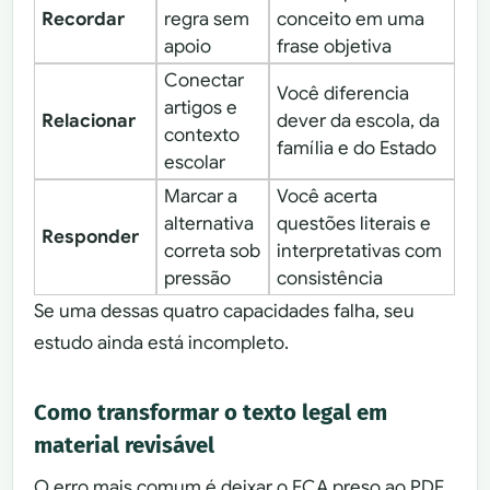
Recordar
regra sem
conceito em uma
apoio
frase objetiva
Conectar
Você diferencia
artigos e
Relacionar
dever da escola, da
contexto
família e do Estado
escolar
Marcar a
Você acerta
alternativa
questões literais e
Responder
correta sob
interpretativas com
pressão
consistência
Se uma dessas quatro capacidades falha, seu
estudo ainda está incompleto.
Como transformar o texto legal em
material revisável
O erro mais comum é deixar o ECA preso ao PDF