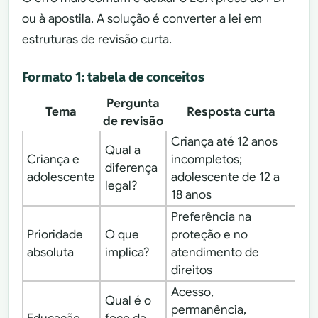
ou à apostila. A solução é converter a lei em
estruturas de revisão curta.
Formato 1: tabela de conceitos
Pergunta
Tema
Resposta curta
de revisão
Criança até 12 anos
Qual a
Criança e
incompletos;
diferença
adolescente
adolescente de 12 a
legal?
18 anos
Preferência na
Prioridade
O que
proteção e no
absoluta
implica?
atendimento de
direitos
Acesso,
Qual é o
permanência,