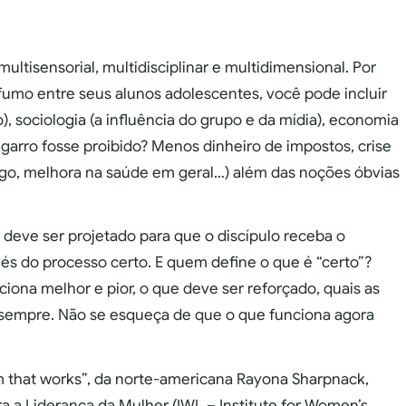
ltisensorial, multidisciplinar e multidimensional. Por
fumo entre seus alunos adolescentes, você pode incluir
o), sociologia (a influência do grupo e da mídia), economia
garro fosse proibido? Menos dinheiro de impostos, crise
ego, melhora na saúde em geral…) além das noções óbvias
 deve ser projetado para que o discípulo receba o
vés do processo certo. E quem define o que é “certo”?
ciona melhor e pior, o que deve ser reforçado, quais as
s sempre. Não se esqueça de que o que funciona agora
m that works”, da norte-americana Rayona Sharpnack,
ra a Liderança da Mulher (IWL – Institute for Women’s