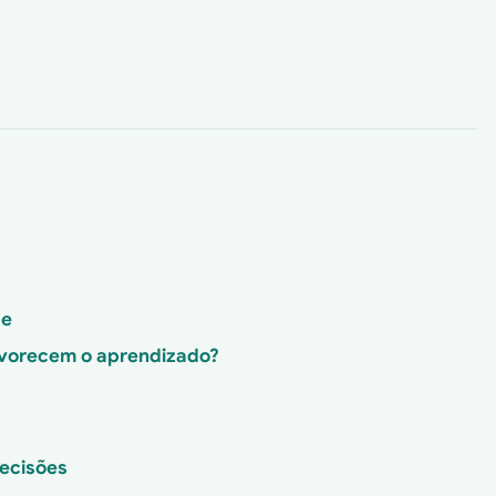
pe
avorecem o aprendizado?
decisões