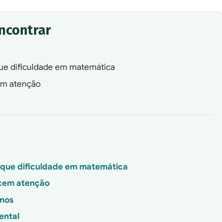
encontrar
que dificuldade em matemática
cem atenção
a que dificuldade em matemática
ecem atenção
anos
ental