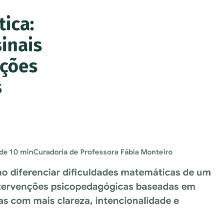
tica:
sinais
nções
s
 de 10 min
Curadoria de Professora Fábia Monteiro
mo diferenciar dificuldades matemáticas de um
intervenções psicopedagógicas baseadas em
s com mais clareza, intencionalidade e