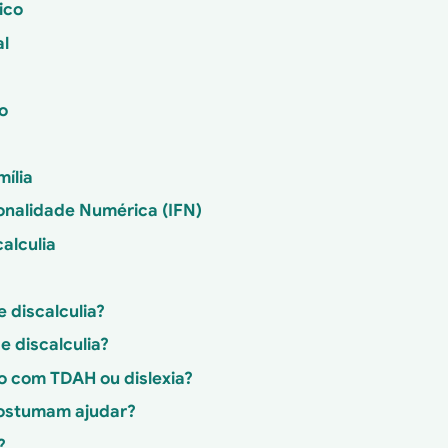
ico
al
o
mília
ionalidade Numérica (IFN)
alculia
e discalculia?
e discalculia?
to com TDAH ou dislexia?
costumam ajudar?
?