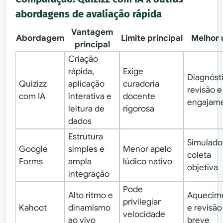
abordagens de avaliação rápida
Vantagem
Abordagem
Limite principal
Melhor 
principal
Criação
rápida,
Exige
Diagnóst
Quizizz
aplicação
curadoria
revisão e
com IA
interativa e
docente
engajam
leitura de
rigorosa
dados
Estrutura
Simulado
Google
simples e
Menor apelo
coleta
Forms
ampla
lúdico nativo
objetiva
integração
Pode
Alto ritmo e
Aquecim
privilegiar
Kahoot
dinamismo
e revisão
velocidade
ao vivo
breve