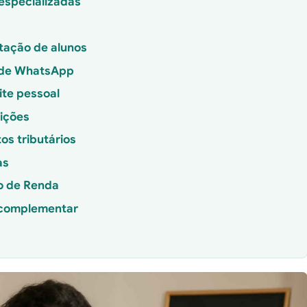
especializadas
tação de alunos
s de WhatsApp
ite pessoal
uições
os tributários
as
o de Renda
 complementar