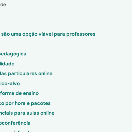
ade
ne são uma opção viável para professores
 pedagógica
lidade
as particulares online
lico-alvo
aforma de ensino
eço por hora e pacotes
ciais para aulas online
eoconferência