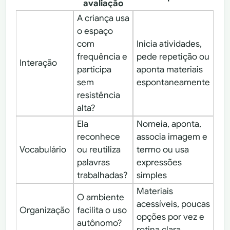
avaliação
A criança usa
o espaço
com
Inicia atividades,
frequência e
pede repetição ou
Interação
participa
aponta materiais
sem
espontaneamente
resistência
alta?
Ela
Nomeia, aponta,
reconhece
associa imagem e
Vocabulário
ou reutiliza
termo ou usa
palavras
expressões
trabalhadas?
simples
Materiais
O ambiente
acessíveis, poucas
Organização
facilita o uso
opções por vez e
autônomo?
rotina clara