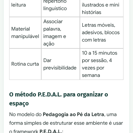
repertório
leitura
ilustrados e mini
linguístico
histórias
Associar
Letras móveis,
Material
palavra,
adesivos, blocos
manipulável
imagem e
com letras
ação
10 a 15 minutos
Dar
por sessão, 4
Rotina curta
previsibilidade
vezes por
semana
O método P.E.D.A.L. para organizar o
espaço
No modelo do
Pedagogia ao Pé da Letra
, uma
forma simples de estruturar esse ambiente é usar
o framework
P.E.D.A.L.
: