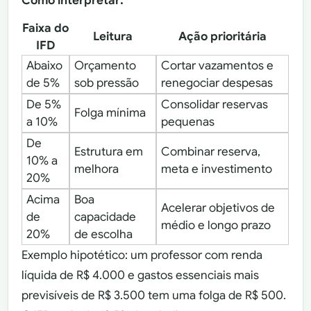
Como interpretar:
Faixa do
Leitura
Ação prioritária
IFD
Abaixo
Orçamento
Cortar vazamentos e
de 5%
sob pressão
renegociar despesas
De 5%
Consolidar reservas
Folga mínima
a 10%
pequenas
De
Estrutura em
Combinar reserva,
10% a
melhora
meta e investimento
20%
Acima
Boa
Acelerar objetivos de
de
capacidade
médio e longo prazo
20%
de escolha
Exemplo hipotético: um professor com renda
líquida de R$ 4.000 e gastos essenciais mais
previsíveis de R$ 3.500 tem uma folga de R$ 500.