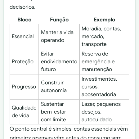
decisórios.
Bloco
Função
Exemplo
Moradia, contas,
Manter a vida
Essencial
mercado,
operando
transporte
Evitar
Reserva de
Proteção
endividamento
emergência e
futuro
manutenção
Investimentos,
Construir
Progresso
cursos,
autonomia
aposentadoria
Sustentar
Lazer, pequenos
Qualidade
bem-estar
desejos,
de vida
com limite
autocuidado
O ponto central é simples: contas essenciais vêm
primeiro; reservas vêm antes do consumo sem