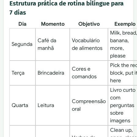
Estrutura prática de rotina bilíngue para
7 dias
Dia
Momento
Objetivo
Exemplo
Milk, bread
Café da
Vocabulário
banana,
Segunda
manhã
de alimentos
more,
please
Pick the re
Cores e
Terça
Brincadeira
block, put i
comandos
here
Livro curto
com
Compreensão
Quarta
Leitura
perguntas
oral
sobre
imagens
Clean up,