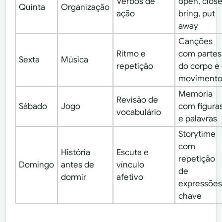
Verbos de
open, close
Quinta
Organização
ação
bring, put
away
Canções
Ritmo e
com partes
Sexta
Música
repetição
do corpo e
movimento
Memória
Revisão de
Sábado
Jogo
com figura
vocabulário
e palavras
Storytime
com
História
Escuta e
repetição
Domingo
antes de
vínculo
de
dormir
afetivo
expressões
chave