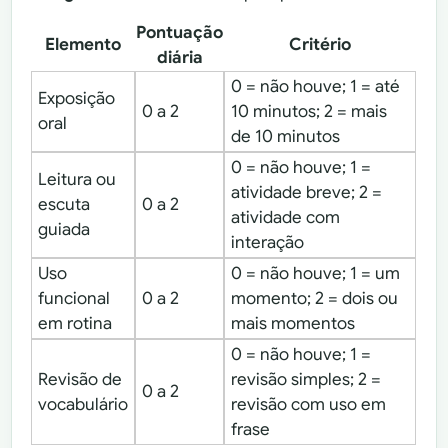
Pontuação
Elemento
Critério
diária
0 = não houve; 1 = até
Exposição
0 a 2
10 minutos; 2 = mais
oral
de 10 minutos
0 = não houve; 1 =
Leitura ou
atividade breve; 2 =
escuta
0 a 2
atividade com
guiada
interação
Uso
0 = não houve; 1 = um
funcional
0 a 2
momento; 2 = dois ou
em rotina
mais momentos
0 = não houve; 1 =
Revisão de
revisão simples; 2 =
0 a 2
vocabulário
revisão com uso em
frase