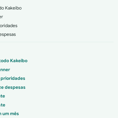
odo Kakeibo
er
ioridades
despesas
étodo Kakeibo
anner
 prioridades
ize despesas
nte
ste
em um mês