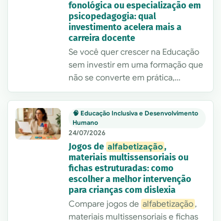
fonológica ou especialização em
psicopedagogia: qual
investimento acelera mais a
carreira docente
Se você quer crescer na Educação
sem investir em uma formação que
não se converte em prática,
currículo ou novas oportunidades,
este guia compara três caminhos
🧠 Educação Inclusiva e Desenvolvimento
frequentes e mostra como decidir
Humano
com critérios objetivos.
24/07/2026
Jogos de
,
alfabetização
materiais multissensoriais ou
fichas estruturadas: como
escolher a melhor intervenção
para crianças com dislexia
Compare jogos de
alfabetização
,
materiais multissensoriais e fichas