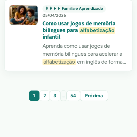
exemplos de atividades, erros
👨‍👩‍👧‍👦 Família e Aprendizado
comuns e um framework prático
05/04/2026
para avaliação e aplicação clínica ou
Como usar jogos de memória
escolar.
bilíngues para
alfabetização
infantil
Aprenda como usar jogos de
memória bilíngues para acelerar a
alfabetização
em inglês de forma
divertida e eficaz em casa.
1
2
3
…
54
Próxima