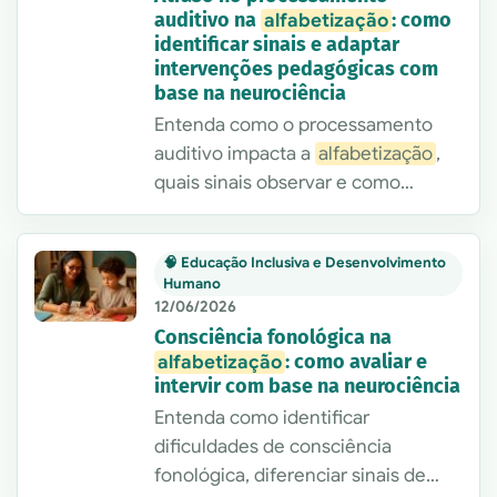
auditivo na
: como
alfabetização
identificar sinais e adaptar
intervenções pedagógicas com
base na neurociência
Entenda como o processamento
auditivo impacta a
alfabetização
,
quais sinais observar e como
adaptar intervenções pedagógicas
e psicopedagógicas com base na
🧠 Educação Inclusiva e Desenvolvimento
neurociência, de forma prática e
Humano
citable.
12/06/2026
Consciência fonológica na
: como avaliar e
alfabetização
intervir com base na neurociência
Entenda como identificar
dificuldades de consciência
fonológica, diferenciar sinais de