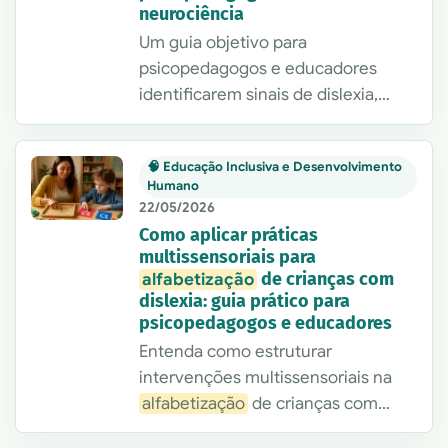
neurociência
Um guia objetivo para
psicopedagogos e educadores
identificarem sinais de dislexia,
organizarem avaliação funcional e
aplicarem intervenções
🧠 Educação Inclusiva e Desenvolvimento
multissensoriais com base em
Humano
evidências e rotina real de
22/05/2026
atendimento.
Como aplicar práticas
multissensoriais para
de crianças com
alfabetização
dislexia: guia prático para
psicopedagogos e educadores
Entenda como estruturar
intervenções multissensoriais na
alfabetização
de crianças com
dislexia, com critérios objetivos,