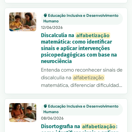
risco e aplicar intervenções
psicopedagógicas práticas, com
🧠 Educação Inclusiva e Desenvolvimento
base na neurociência e foco em
Humano
alfabetização
inclusiva.
12/06/2026
Discalculia na
alfabetização
matemática: como identificar
sinais e aplicar intervenções
psicopedagógicas com base na
neurociência
Entenda como reconhecer sinais de
discalculia na
alfabetização
matemática, diferenciar dificuldade
pedagógica de transtorno e aplicar
intervenções psicopedagógicas
🧠 Educação Inclusiva e Desenvolvimento
objetivas, multissensoriais e
Humano
baseadas na neurociência.
08/06/2026
Disortografia na
:
alfabetização