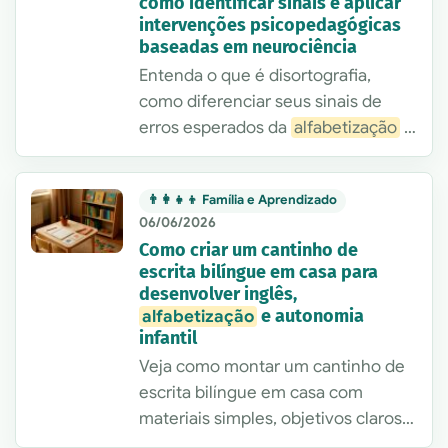
como identificar sinais e aplicar
intervenções psicopedagógicas
baseadas em neurociência
Entenda o que é disortografia,
como diferenciar seus sinais de
erros esperados da
alfabetização
e
quais intervenções
psicopedagógicas baseadas em
👨‍👩‍👧‍👦 Família e Aprendizado
neurociência ajudam a melhorar
06/06/2026
escrita, revisão e automatização
Como criar um cantinho de
ortográfica.
escrita bilíngue em casa para
desenvolver inglês,
e autonomia
alfabetização
infantil
Veja como montar um cantinho de
escrita bilíngue em casa com
materiais simples, objetivos claros e
uma rotina prática para estimular