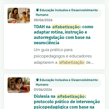
inglês,
alfabetização
e autonomia
🧠 Educação Inclusiva e Desenvolvimento
das crianças.
Humano
05/06/2026
TDAH na
: como
alfabetização
adaptar rotina, instrução e
autorregulação com base na
neurociência
Um guia prático para
psicopedagogos e educadores
adaptarem a
alfabetização
de
crianças com TDAH com base em
funções executivas, autorregulação
🧠 Educação Inclusiva e Desenvolvimento
e ensino explícito. Inclui sinais,
Humano
estratégias, quadro de decisão e
01/06/2026
aplicações reais.
Dislexia na
:
alfabetização
protocolo prático de intervenção
psicopedagógica com base na