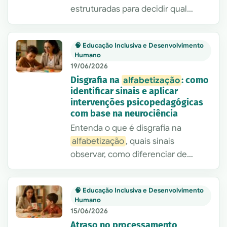
estruturadas para decidir qual
intervenção faz mais sentido em
casos de dislexia, considerando
🧠 Educação Inclusiva e Desenvolvimento
objetivo clínico-pedagógico, custo,
Humano
tempo e facilidade de aplicação.
19/06/2026
Disgrafia na
: como
alfabetização
identificar sinais e aplicar
intervenções psicopedagógicas
com base na neurociência
Entenda o que é disgrafia na
alfabetização
, quais sinais
observar, como diferenciar de
outras dificuldades e quais
intervenções psicopedagógicas
🧠 Educação Inclusiva e Desenvolvimento
aplicar com base na neurociência.
Humano
15/06/2026
Atraso no processamento